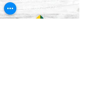
Marion, NC 28752
828-652-0727
Lun–Vie
9:00 am - 5:00 pm
Mon - Fri
12:00-1:00 pm
(closed for lunch /
cerrado durante el
almuerzo
)